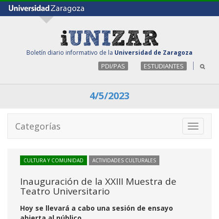
Boletín diario informativo de la
Universidad de Zaragoza
PDI/PAS
ESTUDIANTES
4/5/2023
Categorías
Toggle
navigati
CULTURA Y COMUNIDAD
ACTIVIDADES CULTURALES
Inauguración de la XXIII Muestra de
Teatro Universitario
Hoy se llevará a cabo una sesión de ensayo
abierta al público