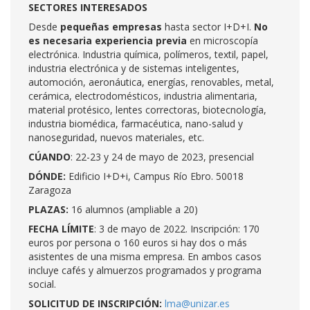
SECTORES INTERESADOS
Desde
pequeñas empresas
hasta sector I+D+I.
No
es necesaria experiencia previa
en microscopía
electrónica. Industria química, polímeros, textil, papel,
industria electrónica y de sistemas inteligentes,
automoción, aeronáutica, energías, renovables, metal,
cerámica, electrodomésticos, industria alimentaria,
material protésico, lentes correctoras, biotecnología,
industria biomédica, farmacéutica, nano-salud y
nanoseguridad, nuevos materiales, etc.
CÚANDO
: 22-23 y 24 de mayo de 2023, presencial
DÓNDE:
Edificio I+D+i, Campus Río Ebro. 50018
Zaragoza
PLAZAS:
16 alumnos (ampliable a 20)
FECHA LÍMITE
: 3 de mayo de 2022. Inscripción: 170
euros por persona o 160 euros si hay dos o más
asistentes de una misma empresa. En ambos casos
incluye cafés y almuerzos programados y programa
social.
SOLICITUD DE INSCRIPCIÓN:
lma@unizar.es