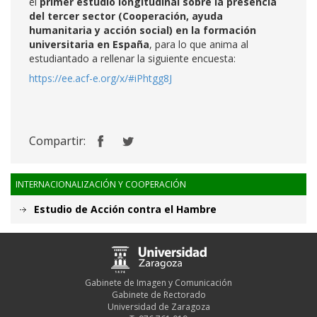
el
primer estudio longitudinal sobre la presencia
del tercer sector (Cooperación, ayuda
humanitaria y acción social) en la formación
universitaria en España
, para lo que anima al
estudiantado a rellenar la siguiente encuesta:
https://ee.acf-e.org/x/#iPhtgg8J
Compartir:
INTERNACIONALIZACIÓN Y COOPERACIÓN
Estudio de Acción contra el Hambre
Gabinete de Imagen y Comunicación
Gabinete de Rectorado
Universidad de Zaragoza