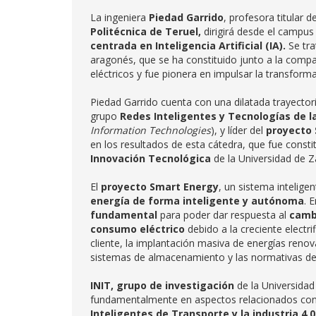
La ingeniera
Piedad Garrido
, profesora titular 
Politécnica de Teruel,
dirigirá desde el campus
centrada en Inteligencia Artificial (IA).
Se tra
aragonés, que se ha constituido junto a la compa
eléctricos y fue pionera en impulsar la transforma
Piedad Garrido cuenta con una dilatada trayectori
grupo
Redes Inteligentes y Tecnologías de l
Information Technologies
), y líder del
proyecto
en los resultados de esta cátedra, que fue const
Innovación Tecnológica
de la Universidad de 
El
proyecto Smart Energy
, un sistema intelige
energía de forma inteligente y autónoma
. 
fundamental
para poder dar respuesta al
cambi
consumo eléctrico
debido a la creciente electr
cliente, la implantación masiva de energías renova
sistemas de almacenamiento y las normativas de fl
INIT, grupo de investigación
de la Universida
fundamentalmente en aspectos relacionados co
Inteligentes de Transporte y la industria 4.0