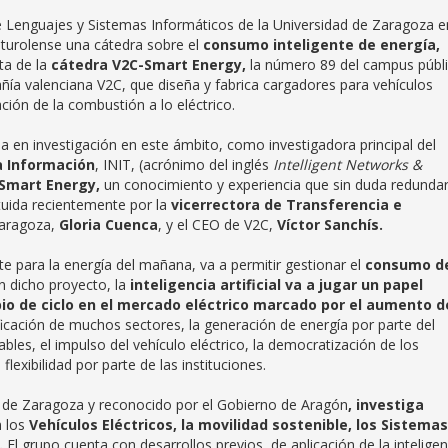
de Lenguajes y Sistemas Informáticos de la Universidad de Zaragoza e
 turolense una cátedra sobre el
consumo inteligente de energía,
ta de la
cátedra V2C-Smart Energy,
la número 89 del campus públ
ñía valenciana V2C, que diseña y fabrica cargadores para vehículos
ción de la combustión a lo eléctrico.
a en investigación en este ámbito, como investigadora principal del
a Información
, INIT, (acrónimo del inglés
Intelligent Networks &
 Smart Energy,
un conocimiento y experiencia que sin duda redunda
ituida recientemente por la
vicerrectora de Transferencia e
Zaragoza,
Gloria Cuenca
, y el CEO de V2C,
Víctor Sanchís.
nte para la energía del mañana, va a permitir gestionar el
consumo d
En dicho proyecto, la
inteligencia artificial
va a jugar un papel
o de ciclo en el mercado eléctrico marcado por el aumento d
ificación de muchos sectores, la generación de energía por parte del
bles, el impulso del vehículo eléctrico, la democratización de los
exibilidad por parte de las instituciones.
d de Zaragoza y reconocido por el Gobierno de Aragón
, investiga
n los
Vehículos Eléctricos, la movilidad sostenible, los Sistemas
.
El grupo cuenta con desarrollos previos, de aplicación de la inteligen