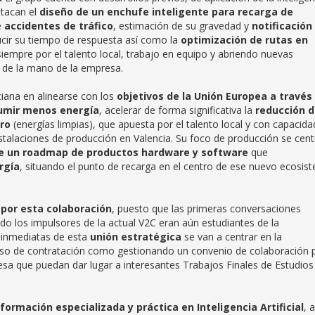
estacan el
diseño de un enchufe inteligente para recarga de
e
accidentes de tráfico
, estimación de su gravedad y
notificación 
ucir su tiempo de respuesta así como la
optimización de rutas en
iempre por el talento local, trabajo en equipo y abriendo nuevas
s de la mano de la empresa.
iana en alinearse con los
objetivos de la Unión Europea a través 
umir menos energía
, acelerar de forma significativa la
reducción 
ro
(energías limpias), que apuesta por el talento local y con capacida
stalaciones de producción en Valencia. Su foco de producción se cent
 de un roadmap de productos hardware y software
que
rgía
, situando el punto de recarga en el centro de ese nuevo ecosis
 por esta colaboración
, puesto que las primeras conversaciones
o los impulsores de la actual V2C eran aún estudiantes de la
 inmediatas de esta
unión estratégica
se van a centrar en la
eso de contratación como gestionando un convenio de colaboración 
esa que puedan dar lugar a interesantes Trabajos Finales de Estudios
formación especializada y práctica en Inteligencia Artificial
, a