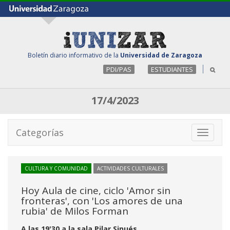
Boletín diario informativo de la
Universidad de Zaragoza
PDI/PAS
ESTUDIANTES
17/4/2023
Categorías
Toggle
navigati
CULTURA Y COMUNIDAD
ACTIVIDADES CULTURALES
Hoy Aula de cine, ciclo 'Amor sin
fronteras', con 'Los amores de una
rubia' de Milos Forman
A las 19'30 a la sala Pilar Sinués