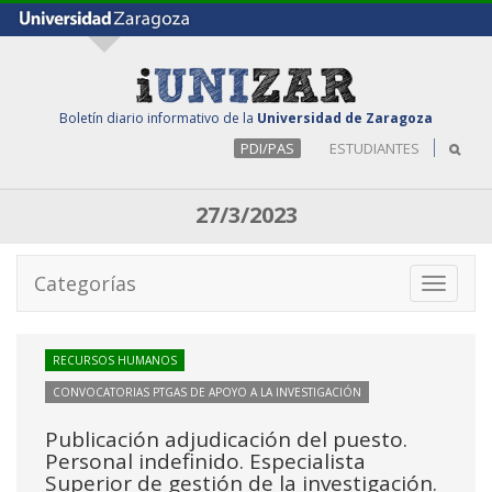
Boletín diario informativo de la
Universidad de Zaragoza
PDI/PAS
ESTUDIANTES
27/3/2023
Categorías
Toggle
navigati
RECURSOS HUMANOS
CONVOCATORIAS PTGAS DE APOYO A LA INVESTIGACIÓN
Publicación adjudicación del puesto.
Personal indefinido. Especialista
Superior de gestión de la investigación.