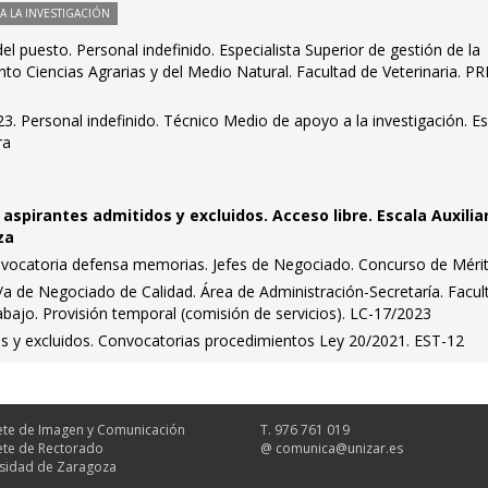
 LA INVESTIGACIÓN
el puesto. Personal indefinido. Especialista Superior de gestión de la
to Ciencias Agrarias y del Medio Natural. Facultad de Veterinaria. PRI
. Personal indefinido. Técnico Medio de apoyo a la investigación. E
ra
 aspirantes admitidos y excluidos. Acceso libre. Escala Auxilia
za
vocatoria defensa memorias. Jefes de Negociado. Concurso de Méri
e/a de Negociado de Calidad. Área de Administración-Secretaría. Facul
rabajo. Provisión temporal (comisión de servicios). LC-17/2023
dos y excluidos. Convocatorias procedimientos Ley 20/2021. EST-12
te de Imagen y Comunicación
T. 976 761 019
te de Rectorado
@
comunica@unizar.es
sidad de Zaragoza