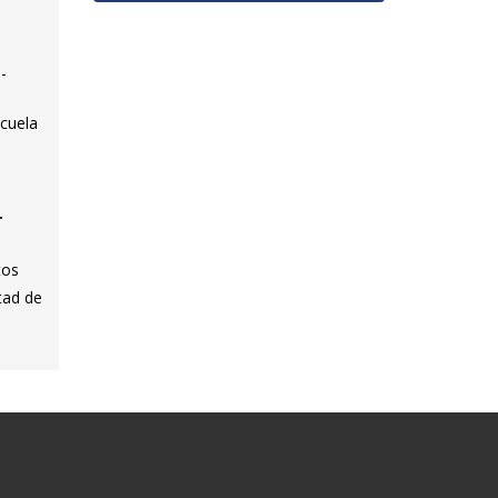
-
scuela
r
tos
tad de