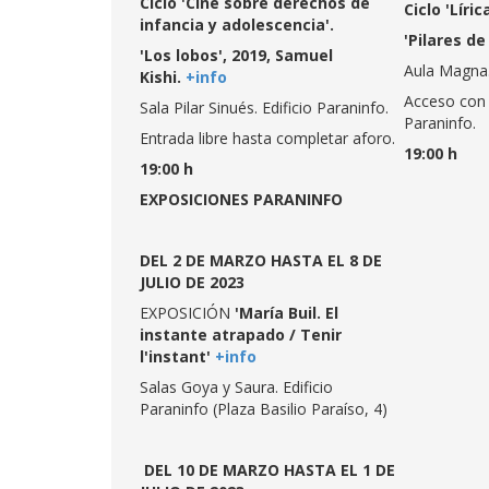
Ciclo 'Cine sobre derechos de
Ciclo 'Líri
infancia y adolescencia'.
'Pilares de 
'Los lobos', 2019, Samuel
Aula Magna. 
Kishi.
+info
Acceso con e
Sala Pilar Sinués. Edificio Paraninfo.
Paraninfo.
Entrada libre hasta completar aforo.
19:00 h
19:00 h
EXPOSICIONES PARANINFO
DEL 2 DE MARZO HASTA EL 8 DE
JULIO DE 2023
EXPOSICIÓN
'María Buil. El
instante atrapado / Tenir
l'instant'
+info
Salas Goya y Saura. Edificio
Paraninfo (Plaza Basilio Paraíso, 4)
DEL 10 DE MARZO HASTA EL 1 DE