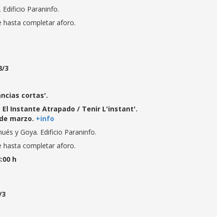
Edificio Paraninfo.
e hasta completar aforo.
8/3
ancias cortas'.
. El Instante Atrapado / Tenir L'instant'.
0 de marzo.
+info
inués y Goya. Edificio Paraninfo.
e hasta completar aforo.
8:00 h
/3