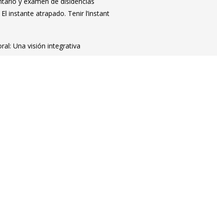
tario y examen de disidencias
l instante atrapado. Tenir l’instant
ral: Una visión integrativa