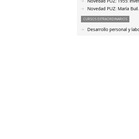
Novedad PUZ: 1955: inven
Novedad PUZ: María Buil. E
CURSOS EXTRAORDINARIOS
Desarrollo personal y labo