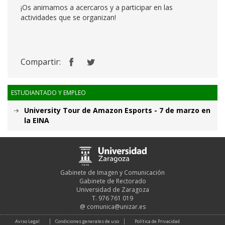
¡Os animamos a acercaros y a participar en las
actividades que se organizan!
Compartir:
ESTUDIANTADO Y EMPLEO
University Tour de Amazon Esports - 7 de marzo en
la EINA
Gabinete de Imagen y Comunicación
Gabinete de Rectorado
Universidad de Zaragoza
T. 976 761 019
@
comunica@unizar.es
Aviso Legal
Condiciones generales de uso
Política de Privacidad