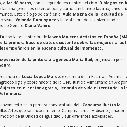
, a las 18 horas
, con el segundo encuentro del ciclo
'Diálogos en l
de las imágenes, los estereotipos y cómo cambiando las imágenes qu
undo. Este diálogo se dará en el
Aula Magna de la Facultad de
ta visual
Yolanda Domínguez
y la profesora de la Universidad de
es de Género
Diana Valero
.
nfo
con la presentación de la
web Mujeres Artistas en España (M
e la primera base de datos existente sobre las mujeres artis
e desempeñaron en la escena cultural del momento.
exposición de la pintora aragonesa María Buil
, organizada por el
 Saura
.
presencia de
Lucía López Marco
, exalumna de la Facultad. Además, 
a agroecología y coordinadora de la ONG Justicia Alimentaria en Aragón
Mujeres en el sector agrario, llenando de vida el territorio” a l
Veterinaria
.
lanzamiento de la primera convocatoria del
I Concurso Ilustra la
llas Artes que se encuentra en el Campus Teruel. El diseño ganador 
oción de la Unidad de Igualdad y sus diferentes actividades.