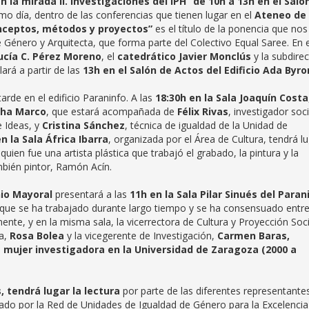
n la mirada II. Investigaciones del IPH”
de 10h a 13h en el Saló
mo día, dentro de las conferencias que tienen lugar en el
Ateneo de 
Conceptos, métodos y proyectos”
es el título de la ponencia que nos
 Género y Arquitecta, que forma parte del Colectivo Equal Saree. En e
ucía C. Pérez Moreno
, el
catedrático Javier Monclús
y la subdire
lará a partir de las
13h en el Salón de Actos del Edificio Ada Byro
arde en el edificio Paraninfo. A las
18:30h en la Sala Joaquín Costa
cha Marco
, que estará acompañada de
Félix Rivas
, investigador soci
e Ideas, y
Cristina Sánchez
, técnica de igualdad de la Unidad de
n la Sala África Ibarra
, organizada por el Área de Cultura, tendrá l
 quien fue una artista plástica que trabajó el grabado, la pintura y la
mbién pintor, Ramón Acín.
nio Mayoral
presentará a las
11h en la Sala Pilar Sinués del Paran
que se ha trabajado durante largo tiempo y se ha consensuado entre
ente, y en la misma sala, la vicerrectora de Cultura y Proyección Soci
a,
Rosa Bolea
y la vicegerente de Investigación,
Carmen Baras,
la mujer investigadora en la Universidad de Zaragoza (2000 a
, tendrá lugar la lectura
por parte de las diferentes representante
ado por la Red de Unidades de Igualdad de Género para la Excelencia