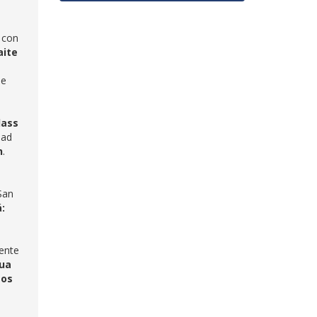
 con
ite
de
lass
dad
h
.
San
:
ente
gua
tos