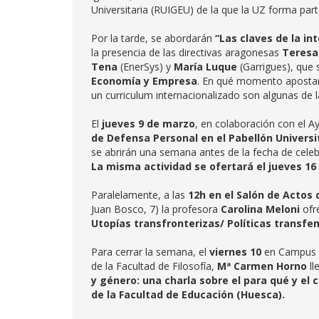
Universitaria (RUIGEU) de la que la UZ forma part
Por la tarde, se abordarán
“Las claves de la in
la presencia de las directivas aragonesas
Teresa
Tena
(EnerSys) y
María Luque
(Garrigues), que 
Economía y Empresa
. En qué momento apostamo
un curriculum internacionalizado son algunas de 
El
jueves 9 de marzo
, en colaboración con el 
de Defensa Personal en el Pabellón Universi
se abrirán una semana antes de la fecha de celeb
La misma actividad se ofertará el jueves 16
Paralelamente, a las
12h en el Salón de Actos d
Juan Bosco, 7) la profesora
Carolina Meloni
ofre
Utopías transfronterizas/ Políticas transfem
Para cerrar la semana, el
viernes 10
en Campus H
de la Facultad de Filosofía,
Mª Carmen Horno
ll
y género: una charla sobre el para qué y el 
de la Facultad de Educación (Huesca).