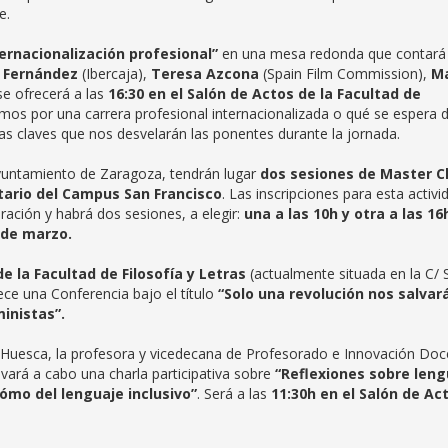
e.
ternacionalización profesional”
en una mesa redonda que contará
 Fernández
(Ibercaja),
Teresa Azcona
(Spain Film Commission),
Ma
se ofrecerá a las
16:30 en el Salón de Actos de la Facultad de
s por una carrera profesional internacionalizada o qué se espera 
las claves que nos desvelarán las ponentes durante la jornada.
Ayuntamiento de Zaragoza, tendrán lugar
dos sesiones de Master C
tario del Campus San Francisco
. Las inscripciones para esta activi
ración y habrá dos sesiones, a elegir:
una a las 10h y otra a las 16
 de marzo.
e la Facultad de Filosofía y Letras
(actualmente situada en la C/ 
ce una Conferencia bajo el título
“Solo una revolución nos salvará
inistas”.
uesca, la profesora y vicedecana de Profesorado e Innovación Doc
evará a cabo una charla participativa sobre
“Reflexiones sobre len
cómo del lenguaje inclusivo”
. Será a las
11:30h en el Salón de Ac