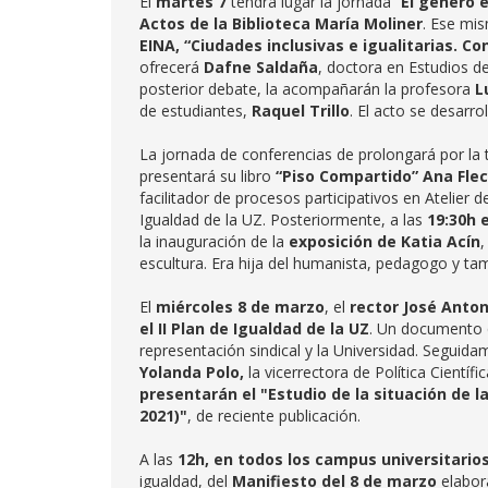
El
martes 7
tendrá lugar la jornada “
El género e
Actos de la Biblioteca María Moliner
. Ese mis
EINA, “Ciudades inclusivas e igualitarias. 
ofrecerá
Dafne Saldaña
, doctora en Estudios de
posterior debate, la acompañarán la profesora
L
de estudiantes,
Raquel Trillo
. El acto se desarrol
La jornada de conferencias de prolongará por la t
presentará su libro
“Piso Compartido” Ana Fle
facilitador de procesos participativos en Atelier d
Igualdad de la UZ. Posteriormente, a las
19:30h e
la inauguración de la
exposición de
Katia Acín
,
escultura. Era hija del humanista, pedagogo y ta
El
miércoles 8 de marzo
, el
rector José Anto
el II Plan de Igualdad de la UZ
. Un documento 
representación sindical y la Universidad. Seguidam
Yolanda Polo,
la vicerrectora de Política Científic
presentarán el "Estudio de la situación de 
2021)"
, de reciente publicación.
A las
12h, en todos los campus universitarios
igualdad, del
Manifiesto del 8 de marzo
elabor