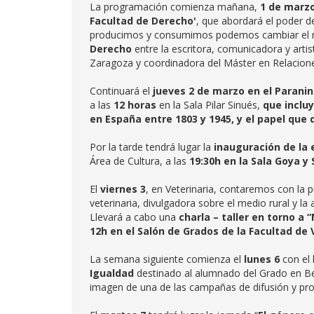
La programación comienza mañana,
1 de marzo
Facultad de Derecho'
, que abordará el poder 
producimos y consumimos podemos cambiar el m
Derecho
entre la escritora, comunicadora y artis
Zaragoza y coordinadora del Máster en Relacion
Continuará el
jueves 2 de marzo en el Parani
a las
12 horas
en la Sala Pilar Sinués,
que incluy
en España entre 1803 y 1945, y el papel qu
Por la tarde tendrá lugar la
inauguración de la 
Área de Cultura, a las
19:30h en la Sala Goya y
El
viernes 3
, en Veterinaria, contaremos con la 
veterinaria, divulgadora sobre el medio rural y l
Llevará a cabo una
charla – taller en torno a “
12h en el Salón de Grados de la Facultad de 
La semana siguiente comienza el
lunes 6
con el 
Igualdad
destinado al alumnado del Grado en Be
imagen de una de las campañas de difusión y prom