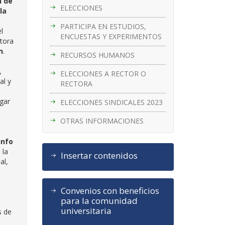
n de
ELECCIONES
la
PARTICIPA EN ESTUDIOS,
l
ENCUESTAS Y EXPERIMENTOS
ctora
n
.
RECURSOS HUMANOS
,
ELECCIONES A RECTOR O
al y
RECTORA
ugar
ELECCIONES SINDICALES 2023
OTRAS INFORMACIONES
info
 la
Insertar contenidos
al,
Convenios con beneficios
para la comunidad
universitaria
s de