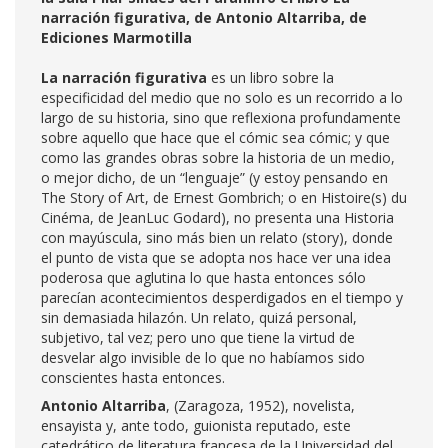
narración figurativa, de Antonio Altarriba, de
Ediciones Marmotilla
La narración figurativa
es un libro sobre la
especificidad del medio que no solo es un recorrido a lo
largo de su historia, sino que reflexiona profundamente
sobre aquello que hace que el cómic sea cómic; y que
como las grandes obras sobre la historia de un medio,
o mejor dicho, de un “lenguaje” (y estoy pensando en
The Story of Art, de Ernest Gombrich; o en Histoire(s) du
Cinéma, de JeanLuc Godard), no presenta una Historia
con mayúscula, sino más bien un relato (story), donde
el punto de vista que se adopta nos hace ver una idea
poderosa que aglutina lo que hasta entonces sólo
parecían acontecimientos desperdigados en el tiempo y
sin demasiada hilazón. Un relato, quizá personal,
subjetivo, tal vez; pero uno que tiene la virtud de
desvelar algo invisible de lo que no habíamos sido
conscientes hasta entonces.
Antonio Altarriba
, (Zaragoza, 1952), novelista,
ensayista y, ante todo, guionista reputado, este
catedrático de literatura francesa de la Universidad del