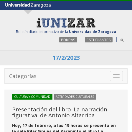
Boletín diario informativo de la
Universidad de Zaragoza
PDI/PAS
ESTUDIANTES
17/2/2023
Categorías
Toggle
navigati
CULTURA Y COMUNIDAD
ACTIVIDADES CULTURALES
Presentación del libro 'La narración
figurativa' de Antonio Altarriba
Hoy, 17 de febrero, a las 19 horas se presenta en
la sala Pilar Sinués del Paraninfo el libro La