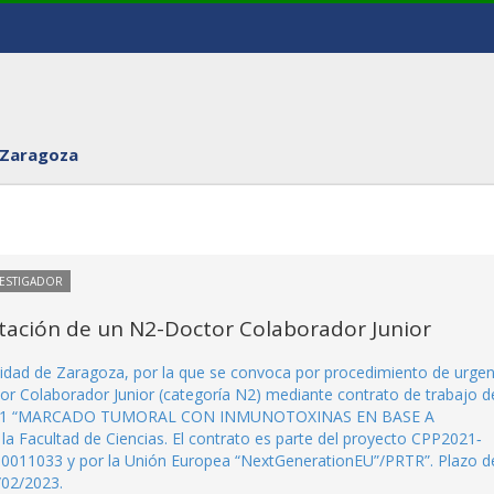
 Zaragoza
VESTIGADOR
tación de un N2-Doctor Colaborador Junior
sidad de Zaragoza, por la que se convoca por procedimiento de urgen
or Colaborador Junior (categoría N2) mediante contrato de trabajo d
22/2041 “MARCADO TUMORAL CON INMUNOTOXINAS EN BASE A
 Facultad de Ciencias. El contrato es parte del proyecto CPP2021‐
0011033 y por la Unión Europea “NextGenerationEU”/PRTR”. Plazo d
/02/2023.