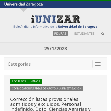
Boletín diario informativo de la
Universidad de Zaragoza
PDI/PAS
ESTUDIANTES
25/1/2023
Categorías
Toggle
navigati
RECURSOS HUMANOS
CONVOCATORIAS PTGAS DE APOYO A LA INVESTIGACIÓN
Corrección listas provisionales
admitidos y excluidos. Personal
indefinido. Dpto. Ciencias Agrarias y