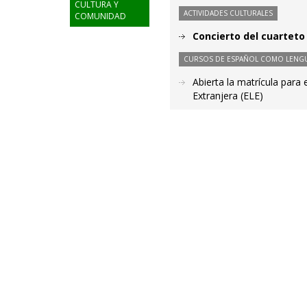
CULTURA Y
ACTIVIDADES CULTURALES
COMUNIDAD
Concierto del cuarteto
CURSOS DE ESPAÑOL COMO LENGU
Abierta la matrícula par
Extranjera (ELE)