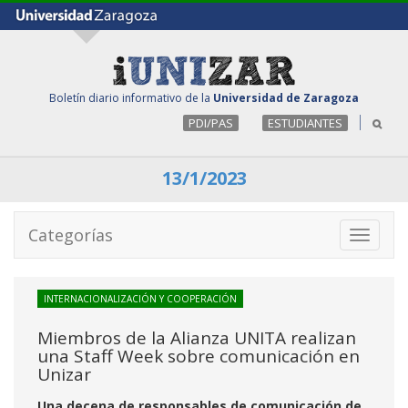
Boletín diario informativo de la
Universidad de Zaragoza
PDI/PAS
ESTUDIANTES
13/1/2023
Categorías
Toggle
navigati
INTERNACIONALIZACIÓN Y COOPERACIÓN
Miembros de la Alianza UNITA realizan
una Staff Week sobre comunicación en
Unizar
Una decena de responsables de comunicación de