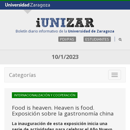
Boletín diario informativo de la
Universidad de Zaragoza
PDI/PAS
ESTUDIANTES
10/1/2023
Categorías
Toggle
navigati
INTERNACIONALIZACIÓN Y COOPERACIÓN
Food is heaven. Heaven is food.
Exposición sobre la gastronomía china
La inauguración de esta exposición inicia una
serie de actividades para celebrar el Año Nuevo