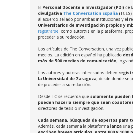
El
Personal Docente e Investigador (PDI)
de 
divulgativa
The Conversation España
(TCES) 
al acuerdo sellado por ambas instituciones y el r
Universitarios de Investigación propios y m
registrarse
como autor@s en la plataforma, pro
proceder a su redacción.
Los artículos de The Conversation, una vez publi
medios. La edición en español ha publicado
desd
más de 500 medios de comunicación
, logran
Los autores y autoras interesados deben
regist
la Universidad de Zaragoza
, desde donde se 
de proceder a su redacción.
Desde TC se recuerda que
solamente pueden f
pueden hacerlo siempre que sean coautore
directores de tesis o investigación.
Cada semana, búsqueda de expertos para 
Además, cada semana la plataforma
lanza
una 
escriban breves artículos
,
entre 800 y 1000 