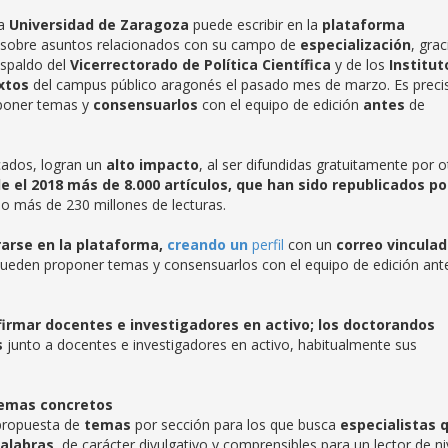
la
Universidad de Zaragoza
puede escribir en la
plataforma
sobre asuntos relacionados con su campo de
especialización
, grac
espaldo del
Vicerrectorado de Política Científica
y de los
Institut
ixtos
del campus público aragonés el pasado mes de marzo.
Es preci
poner temas y
consensuarlos
con el equipo de edición
antes
de
cados, logran un
alto impacto
, al ser difundidas gratuitamente por o
e el 2018 más de 8.000 artículos, que han sido republicados po
do más de 230 millones de lecturas.
rarse en la plataforma,
creando un
perfil
con un
correo vinculad
pueden proponer temas y consensuarlos con el equipo de edición ant
irmar docentes e investigadores en activo; los doctorandos
s
junto a docentes e investigadores en activo, habitualmente sus
temas concretos
propuesta de
temas
por sección para los que busca
especialistas 
palabras
, de carácter divulgativo y comprensibles para un lector de ni