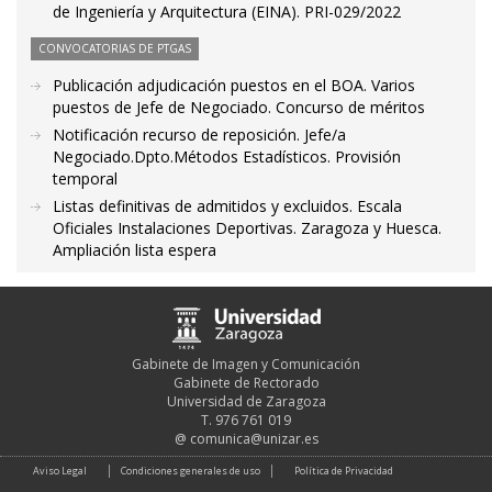
de Ingeniería y Arquitectura (EINA). PRI-029/2022
CONVOCATORIAS DE PTGAS
Publicación adjudicación puestos en el BOA. Varios
puestos de Jefe de Negociado. Concurso de méritos
Notificación recurso de reposición. Jefe/a
Negociado.Dpto.Métodos Estadísticos. Provisión
temporal
Listas definitivas de admitidos y excluidos. Escala
Oficiales Instalaciones Deportivas. Zaragoza y Huesca.
Ampliación lista espera
Gabinete de Imagen y Comunicación
Gabinete de Rectorado
Universidad de Zaragoza
T. 976 761 019
@
comunica@unizar.es
Aviso Legal
Condiciones generales de uso
Política de Privacidad