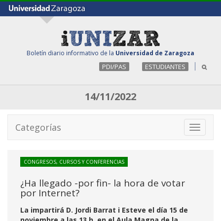
Boletín diario informativo de la
Universidad de Zaragoza
PDI/PAS
ESTUDIANTES
14/11/2022
Categorías
Toggle
navigati
CONGRESOS, CURSOS Y CONFERENCIAS
¿Ha llegado -por fin- la hora de votar
por Internet?
La impartirá D. Jordi Barrat i Esteve el día 15 de
noviembre a las 13 h. en el Aula Magna de la