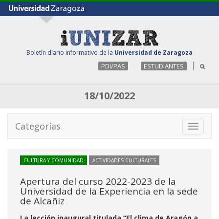
Boletín diario informativo de la
Universidad de Zaragoza
PDI/PAS
ESTUDIANTES
18/10/2022
Categorías
Toggle
navigati
CULTURA Y COMUNIDAD
ACTIVIDADES CULTURALES
Apertura del curso 2022-2023 de la
Universidad de la Experiencia en la sede
de Alcañiz
La lección inaugural titulada “El clima de Aragón a