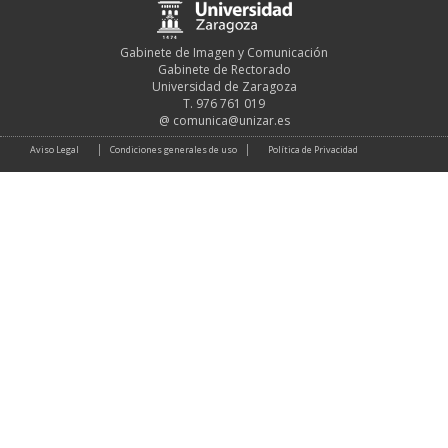
Gabinete de Imagen y Comunicación
Gabinete de Rectorado
Universidad de Zaragoza
T. 976 761 019
@
comunica@unizar.es
Aviso Legal
Condiciones generales de uso
Política de Privacidad