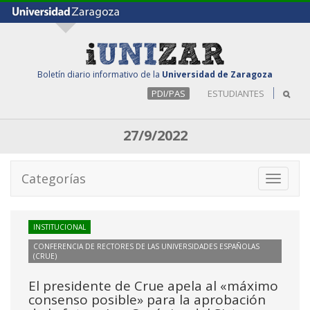
Boletín diario informativo de la
Universidad de Zaragoza
PDI/PAS
ESTUDIANTES
27/9/2022
Categorías
Toggle
navigati
INSTITUCIONAL
CONFERENCIA DE RECTORES DE LAS UNIVERSIDADES ESPAÑOLAS
(CRUE)
El presidente de Crue apela al «máximo
consenso posible» para la aprobación