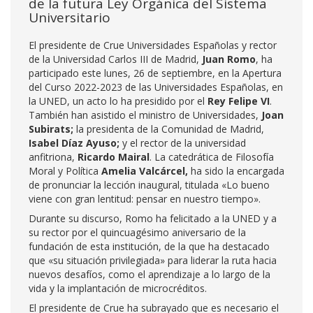
de la futura Ley Orgánica del Sistema
Universitario
El presidente de Crue Universidades Españolas y rector
de la Universidad Carlos III de Madrid,
Juan Romo
, ha
participado este lunes, 26 de septiembre, en la Apertura
del Curso 2022-2023 de las Universidades Españolas, en
la UNED, un acto lo ha presidido por el
Rey Felipe VI
.
También han asistido el ministro de Universidades,
Joan
Subirats;
la presidenta de la Comunidad de Madrid,
Isabel Díaz Ayuso;
y el rector de la universidad
anfitriona,
Ricardo Mairal
. La catedrática de Filosofía
Moral y Política
Amelia Valcárcel,
ha sido la encargada
de pronunciar la lección inaugural, titulada «Lo bueno
viene con gran lentitud: pensar en nuestro tiempo».
Durante su discurso, Romo ha felicitado a la UNED y a
su rector por el quincuagésimo aniversario de la
fundación de esta institución, de la que ha destacado
que «su situación privilegiada» para liderar la ruta hacia
nuevos desafíos, como el aprendizaje a lo largo de la
vida y la implantación de microcréditos.
El presidente de Crue ha subrayado que es necesario el