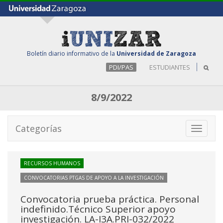
Boletín diario informativo de la
Universidad de Zaragoza
PDI/PAS
ESTUDIANTES
8/9/2022
Categorías
Toggle
navigati
RECURSOS HUMANOS
CONVOCATORIAS PTGAS DE APOYO A LA INVESTIGACIÓN
Convocatoria prueba práctica. Personal
indefinido.Técnico Superior apoyo
investigación. LA-I3A.PRI-032/2022