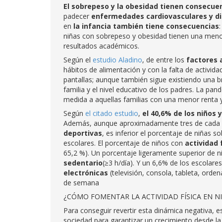
El sobrepeso y la obesidad tienen consecue
padecer
enfermedades cardiovasculares y d
en
la infancia también tiene consecuencias
niñas con sobrepeso y obesidad tienen una meno
resultados académicos.
Según el
estudio Aladino
, de entre los
factores 
hábitos de alimentación y con la falta de activid
pantallas; aunque también sigue existiendo una 
familia y el nivel educativo de los padres. La p
medida a aquellas familias con una menor renta 
Según
el citado estudio
,
el 40,6% de los niños 
Además, aunque aproximadamente tres de cada cu
deportivas
, es inferior el porcentaje de niñas s
escolares. El porcentaje de niños con
actividad 
65,2 %). Un porcentaje ligeramente superior de n
sedentario
(≥3 h/día). Y un 6,6% de los escola
electrónicas
(televisión, consola, tableta, orde
de semana
¿CÓMO FOMENTAR LA ACTIVIDAD FÍSICA EN NI
Para conseguir revertir esta dinámica negativa, 
sociedad para garantizar un crecimiento desde la