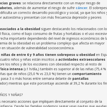
ncias graves
: se relaciona directamente con un mayor riesgo de
iabetes
, además de aumentar el riesgo de sufrir
cáncer
. El sobrepe
: dificulta un correcto desarrollo psicológico y social, ya que los niños 
r autoestima y presentan con más frecuencia depresión y peores
asociados a la obesidad
siguen destacando los relacionados con l
ad física, como el bajo consumo de frutas y hortalizas o el uso excesi
brecha importante dependiendo del nivel de ingresos económicos de l
andemia de la obesidad es un problema complejo que afecta en mayor
y en situación de vulnerabilidad socioeconómica.
y niñas de entre 6 y 9 años tienen sobrepeso u obesidad
en Esp
atro niños y niñas están inscritos a
actividades extraescolares
obre los niños y de los escolares con obesidad respecto al resto de
física intensa
(≥1 h/día,) también es superior al de las niñas (75,4 % 
iñas que de niños (25,0 % vs 23,0 %) tienen un
comportamiento
res pasa 3 o más horas entre semana delante de
pantallas
nador) mientras que este porcentaje asciende al 39,2 % durante los fi
ÑOS Y NIÑAS?
es necesario acciones que impliquen directamente al conjunto de la
 infancia. Desde las familias podemos seguir unas pautas que ayudar