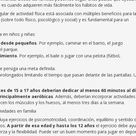
es es cuando adquieren más fácilmente los hábitos de vida.
gular de actividad física está asociada con múltiples beneficios para l
 (sobre todo físico, psicológico y social) y es fundamental para un
a en niños y niñas:
ca desde pequeños
. Por ejemplo, caminar en el barrio, el juego
el parque.
vimiento
. Por ejemplo, el baile o jugar con una pelota (fútbol,
que persiga una meta definida.
rolongados limitando el tiempo que pasan delante de las pantallas. 
ntes de 15 a 17 años deberían dedicar al menos 60 minutos al dí
principalmente aeróbicas
. Además, deberían incorporar actividades
ecen los músculos y los huesos, al menos tres días a la semana.
ividades en familia
uya ejercicios de psicomotricidad, coordinación, equilibrio y sentido 
ños.
A partir de esa edad y hasta los 12 años
el ejercicio debe ay
erza y la flexibilidad. Puede ser un buen momento para jugar en depo