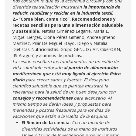
nos contarán lo que es la economía circular y con una
divertida teatralización mostrarán
la importancia de
reducir, reutilizar y reciclar en la industria textil.
2.-
“
Come bien, come rico”. Recomendaciones y
recetas sencillas para una alimentación saludable
y sostenible.
Natalia Giménez-Legarre, María L.
Miguel-Berges, Gloria Pérez-Gimeno, Andrea Jimeno-
Martínez, Pilar De Miguel-Etayo, Diego y Natalia.
Dietistas-Nutricionistas. Grupo GENUD (IA2, CiberOBN,
IIS-Aragón) y alumnos de prácticas.
La sesión enseñará los fundamentos de un estilo de
vida saludable enfocado
al patrón de alimentación
mediterráneo que está muy ligado al ejercicio físico
diario
para crecer sanos y fuertes. El desayuno
científico saludable que se plantea mostrará la
relevancia para la salud de un buen desayuno con
consejos y recomendaciones
para alcanzarlo. Al
mismo tiempo se darán ideas y propuestas para
meriendas y postres fresquitos para los días de
vacaciones que están a la vuelta de la esquina.
El Rincón de la ciencia:
Con un montón de
divertidas actividades de la mano de Institutos
Universitarios de Investigación propios y mixtos