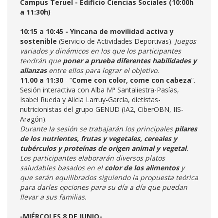
Campus Teruel - Edificio Ciencias Sociales (10:00h
a 11:30h)
10:15 a 10:45 - Yincana de movilidad activa y
sostenible
(Servicio de Actividades Deportivas).
Juegos
variados y dinámicos en los que los participantes
tendrán que
poner a prueba diferentes habilidades y
alianzas
entre ellos para lograr el objetivo.
11.00 a 11:30
- “
Come con color, come con cabeza
”.
Sesión interactiva con Alba Mª Santaliestra-Pasías,
Isabel Rueda y Alicia Larruy-García, dietistas-
nutricionistas del grupo GENUD (IA2, CiberOBN, IIS-
Aragón).
Durante la sesión se trabajarán los principales
pilares
de los nutrientes, frutas y vegetales, cereales y
tubérculos y proteínas de origen animal y vegetal
.
Los participantes elaborarán diversos platos
saludables basados en el
color de los alimentos
y
que serán equilibrados siguiendo la propuesta teórica
para darles opciones para su día a día que puedan
llevar a sus familias.
-MIÉRCOLES 8 DE JUNIO-