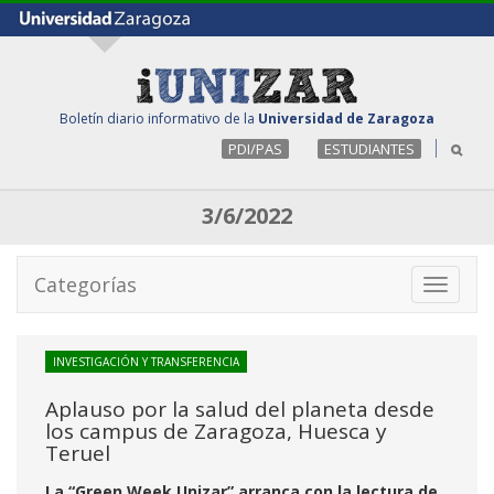
Boletín diario informativo de la
Universidad de Zaragoza
PDI/PAS
ESTUDIANTES
3/6/2022
Categorías
Toggle
navigati
INVESTIGACIÓN Y TRANSFERENCIA
Aplauso por la salud del planeta desde
los campus de Zaragoza, Huesca y
Teruel
La “Green Week Unizar” arranca con la lectura de