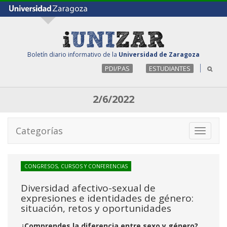
Boletín diario informativo de la
Universidad de Zaragoza
PDI/PAS
ESTUDIANTES
2/6/2022
Categorías
Toggle
navigati
CONGRESOS, CURSOS Y CONFERENCIAS
Diversidad afectivo-sexual de
expresiones e identidades de género:
situación, retos y oportunidades
¿Comprendes la diferencia entre sexo y género?