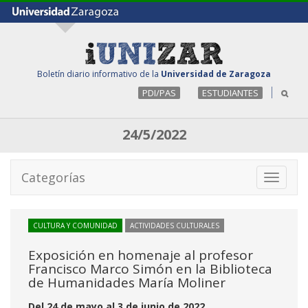
Boletín diario informativo de la
Universidad de Zaragoza
PDI/PAS
ESTUDIANTES
24/5/2022
Categorías
Toggle
navigati
CULTURA Y COMUNIDAD
ACTIVIDADES CULTURALES
Exposición en homenaje al profesor
Francisco Marco Simón en la Biblioteca
de Humanidades María Moliner
Del 24 de mayo al 3 de junio de 2022.