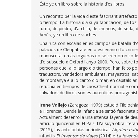
Éste ye un libro sobre la historia d'es libros.
Un recorrito per la vida d'este fascinant artefa
o tiempo. La historia d'a suya fabricación, de toz
fumo, de piedra, d'archila, de chuncos, de seda, de
Amés, ye un libro de viaches.
Una ruta con escalas en es campos de batalla d'Al
palacios de Cleopatra e en o escenario d'o crimen 
manuscrita, en as fogueras do se cremoron códexs
d'o subsuelo d'Oxford l'anyo 2000. Pero, sobre to
personas que, a lo largo d'o tiempo, han feito pos
traductors, vendedors ambulants, mayestros, sabi
de montanya e a lo canto d'o mar, en capitals an
refuchia en tiempos de caos.Chent normal e corri
salvadors de libros son es autenticos protagonist
Irene Vallejo
(Zaragoza, 1979) estudió Filolochí
e Florencia. Dende la infancia se sintió fascina
Actualment desenrolla una intensa fayena de divu
articulo quincenal en El País. D'a suya obra litera
(2015), las antolochías periodisticas
Alguien habl
infantils
El inventor de viajes
(2014) e
La leyend