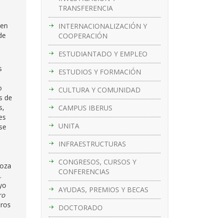
TRANSFERENCIA
 en
INTERNACIONALIZACIÓN Y
de
COOPERACIÓN
ESTUDIANTADO Y EMPLEO
s
ESTUDIOS Y FORMACIÓN
o
CULTURA Y COMUNIDAD
s de
s,
CAMPUS IBERUS
es
UNITA
se
INFRAESTRUCTURAS
CONGRESOS, CURSOS Y
goza
CONFERENCIAS
.
yo
AYUDAS, PREMIOS Y BECAS
ro
bros
DOCTORADO