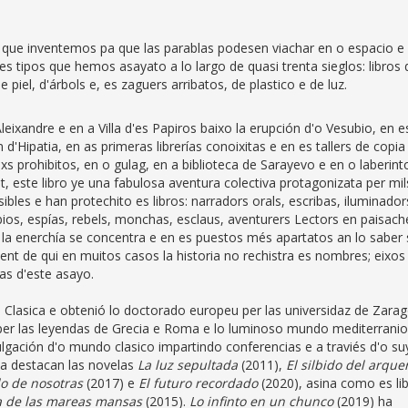
cto que inventemos pa que las parablas podesen viachar en o espacio e
 es tipos que hemos asayato a lo largo de quasi trenta sieglos: libros 
 piel, d'árbols e, es zaguers arribatos, de plastico e de luz.
eixandre e en a Villa d'es Papiros baixo la erupción d'o Vesubio, en e
d'Hipatia, en as primeras librerías conoixitas e en es tallers de copia
 prohibitos, en o gulag, en a biblioteca de Sarayevo e en o laberint
t, este libro ye una fabulosa aventura colectiva protagonizata per mil
ibles e han protechito es libros: narradors orals, escribas, iluminador
os, espías, rebels, monchas, esclaus, aventurers Lectors en paisach
 la enerchía se concentra e en es puestos més apartatos an lo saber 
ent de qui en muitos casos la historia no rechistra es nombres; eixos
as d'este asayo.
a Clasica e obtenió lo doctorado europeu per las universidaz de Zara
ta per las leyendas de Grecia e Roma e lo luminoso mundo mediterranio
lgación d'o mundo clasico impartindo conferencias e a traviés d'o su
ria destacan las novelas
La luz sepultada
(2011),
El silbido del arque
o de nosotras
(2017) e
El futuro recordado
(2020), asina como es li
a de las mareas mansas
(2015).
Lo infinto en un chunco
(2019) ha