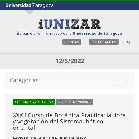
Boletín diario informativo de la
Universidad de Zaragoza
PDI/PAS
ESTUDIANTES
12/5/2022
Categorías
Toggle
navigati
CULTURA Y COMUNIDAD
CURSOS DE VERANO
XXXII Curso de Botánica Práctica: la flora
y vegetación del Sistema Ibérico
oriental
Fechas: del 4 al 7 de julio de 2022