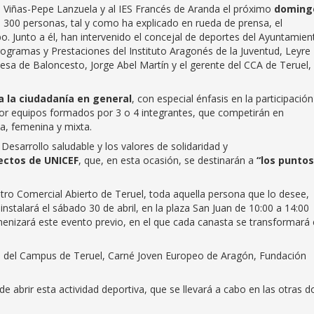
as Viñas-Pepe Lanzuela y al IES Francés de Aranda el próximo
doming
 300 personas, tal y como ha explicado en rueda de prensa, el
o. Junto a él, han intervenido el concejal de deportes del Ayuntamien
Programas y Prestaciones del Instituto Aragonés de la Juventud, Leyre
esa de Baloncesto, Jorge Abel Martín y el gerente del CCA de Teruel,
da la ciudadanía en general
, con especial énfasis en la participació
 por equipos formados por 3 o 4 integrantes, que competirán en
a, femenina y mixta.
Desarrollo saludable y los valores de solidaridad y
ectos de UNICEF
, que, en esta ocasión, se destinarán a
“los puntos
ntro Comercial Abierto de Teruel, toda aquella persona que lo desee,
 instalará el sábado 30 de abril, en la plaza San Juan de 10:00 a 14:00
enizará este evento previo, en el que cada canasta se transformará
ón del Campus de Teruel, Carné Joven Europeo de Aragón, Fundación
e abrir esta actividad deportiva, que se llevará a cabo en las otras d