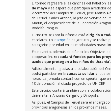
El torneo regresará a las canchas del Pabellón l
de mayo
y se espera que participen alrededor de
Vicerrector del Campus de Teruel, José Martín-Alb
de Teruel, Carlos Aranda, la jefa de Servicio de 
Martín, el vicepresidente de la Federación Aragon
Rodolfo Pangua.
El circuito 3c3 por la infancia está
dirigido a to
escolares. La
inscripción
es gratuita y se realiza
categorías por edad en las modalidades masculin
Este evento, además de difundir los Objetivos de 
cooperación,
recaudará fondos para los proy
azules que protegen a los niños de Ucrania
”.
Adicionalmente, gracias a la colaboración del Ce
podrá participar en la
canasta solidaria
, que se
horas. La jornada contará con un speaker que am
1€ de donación al citado proyecto de UNICEF.
Este circuito contará también con la colaboraci
Universitaria Antonio Gargallo y Dinópolis.
Así pues, el Campus de Teruel será el encargado d
provincias aragonesas en los próximos meses.