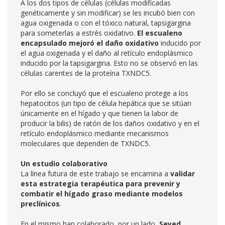
A los dos tipos de células (células modificadas
genéticamente y sin modificar) se les incubó bien con
agua oxigenada o con el tóxico natural, tapsigargina
para someterlas a estrés oxidativo.
El escualeno
encapsulado mejoró el daño oxidativo
inducido por
el agua oxigenada y el daño al retículo endoplásmico
inducido por la tapsigargina. Esto no se observó en las
células carentes de la proteína TXNDC5.
Por ello se concluyó que el escualeno protege a los
hepatocitos (un tipo de célula hepática que se sitúan
únicamente en el hígado y que tienen la labor de
producir la bilis) de ratón de los daños oxidativo y en el
retículo endoplásmico mediante mecanismos
moleculares que dependen de TXNDC5.
Un estudio colaborativo
La línea futura de este trabajo se encamina a
validar
esta estrategia terapéutica para prevenir y
combatir el hígado graso mediante modelos
preclínicos
.
En el mismo han colaborado, por un lado,
Seyed