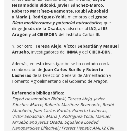
Hesamoddin Bidooki, Javier S
á
nchez-Marco,
Roberto Mart
í
nez-Beamonte, Roubi Abuobeid
y Mar
í
a J. Rodr
í
guez-Yoldi,
miembros del
grupo
Dieta mediterranea y potencial nutracéutico,
que
dirige
Jesús de la Osada
, y adscritos al
IA2, al IIS
Aragón y al CIBEROBN
del Instituto Carlos III.
Y, por otro,
Teresa Alejo, Víctor Sebastián y Manuel
Arruebo,
investigadores del
INMA
y del
CIBER-BBN.
Además, en esta investigación se ha contado con la
colaboración de
Juan Carlos Burillo y Roberto
Lasheras
de la Dirección General de Alimentación y
Fomento Agroalimentario del Gobierno de Aragón.
Referencia bibliográfica:
Seyed Hesamoddin Bidooki, Teresa Alejo, Javier
S
á
nchez-Marco, Roberto Mart
í
nez-Beamonte, Roubi
Abuobeid, Juan Carlos Burillo, Roberto Lasheras,
Victor Sebastian, Mar
í
a J. Rodr
í
guez-Yoldi, Manuel
Arruebo and Jes
ú
s Osada.
Squalene Loaded
Nanoparticles Effectively Protect Hepatic AML12 Cell