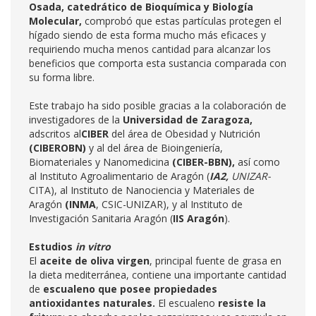
Osada, c
atedrático de Bioquímica y Biología
Molecular,
comprobó que estas partículas protegen el
hígado siendo de esta forma mucho más eficaces y
requiriendo mucha menos cantidad para alcanzar los
beneficios que comporta esta sustancia comparada con
su forma libre.
Este trabajo ha sido posible gracias a la colaboración de
investigadores de la
Universidad de Zaragoza,
adscritos al
CIBER
del área de Obesidad y Nutrición
(CIBEROBN)
y al del área de Bioingeniería,
Biomateriales y Nanomedicina
(CIBER-BBN),
así como
al Instituto Agroalimentario de Aragón (
IA2,
UNIZAR-
CITA), al Instituto de Nanociencia y Materiales de
Aragón
(INMA
, CSIC-UNIZAR), y al Instituto de
Investigación Sanitaria Aragón (
IIS Aragón
).
Estudios
in vitro
El
aceite de oliva virgen
, principal fuente de grasa en
la dieta mediterránea, contiene una importante cantidad
de
escualeno que posee propiedades
antioxidantes naturales.
El escualeno
resiste la