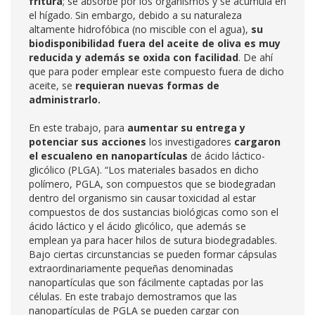
fritura
; se absorbe por los organismos y se acumula en
el hígado. Sin embargo, debido a su naturaleza
altamente hidrofóbica (no miscible con el agua),
su
biodisponibilidad fuera del aceite de oliva es muy
reducida y además se oxida con facilidad
. De ahí
que para poder emplear este compuesto fuera de dicho
aceite, se
requieran nuevas formas de
administrarlo.
En este trabajo, para
aumentar su entrega y
potenciar sus acciones
los investigadores
cargaron
el escualeno en nanopartículas
de ácido láctico-
glicólico (PLGA). “Los materiales basados en dicho
polímero, PGLA, son compuestos que se biodegradan
dentro del organismo sin causar toxicidad al estar
compuestos de dos sustancias biológicas como son el
ácido láctico y el ácido glicólico, que además se
emplean ya para hacer hilos de sutura biodegradables.
Bajo ciertas circunstancias se pueden formar cápsulas
extraordinariamente pequeñas denominadas
nanopartículas que son fácilmente captadas por las
células. En este trabajo demostramos que las
nanopartículas de PGLA se pueden cargar con