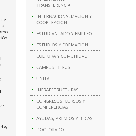
TRANSFERENCIA
INTERNACIONALIZACIÓN Y
r de
COOPERACIÓN
 La
como
ESTUDIANTADO Y EMPLEO
ción
oza.
ESTUDIOS Y FORMACIÓN
CULTURA Y COMUNIDAD
d
n
CAMPUS IBERUS
UNITA
s
INFRAESTRUCTURAS
l
CONGRESOS, CURSOS Y
ser
CONFERENCIAS
AYUDAS, PREMIOS Y BECAS
rte,
DOCTORADO