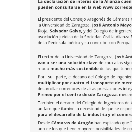
La declaración de interés de la Alianza cue
pueden consultarse en la web www.corredo
El presidente del Consejo Aragonés de Cámaras Of
la Universidad de Zaragoza,
José Antonio Mayo
Rioja,
Salvador Galve,
y del Colegio de Ingenie
asociación jurídica de la Sociedad Civil la Alianz
de la Península Ibérica y su conexión con E
El rector de la Universidad de Zaragoza,
José An
van a ser una solución clave
de cara a las si
modo
mucho más sostenible
de los que tenem
Por su parte, el decano del Colegio de Ingeniero
multiplicar por cuatro el transporte de merc
desarrollar corredores de altas prestaciones int
Pirineo por el centro desde Zaragoza
, median
También el decano del Colegio de Ingenieros de
un faro que ilumine la necesidad de que se disp
para el desarrollo de la industria y el comer
Desde
Cámaras de Aragón
han explicado que “
uno de los que tiene mayores posibilidades de cr