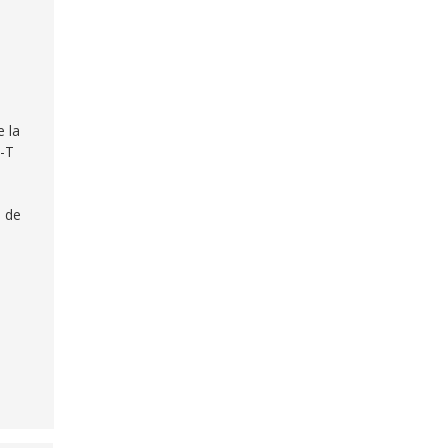
e la
N-T
e de