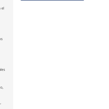
 el
os
ales
eo,
,