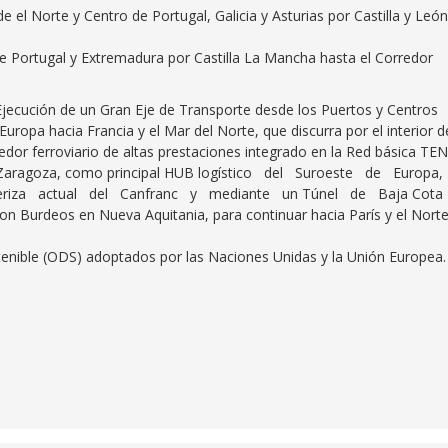
e el Norte y Centro de Portugal, Galicia y Asturias por Castilla y León
de Portugal y Extremadura por Castilla La Mancha hasta el Corredor
a Ejecución de un Gran Eje de Transporte desde los Puertos y Centros
Europa hacia Francia y el Mar del Norte, que discurra por el interior d
edor ferroviario de altas prestaciones integrado en la Red básica TE
de Zaragoza, como principal HUB logístico del Suroeste de Europa,
nteriza actual del Canfranc y mediante un Túnel de Baja Cota
con Burdeos en Nueva Aquitania, para continuar hacia París y el Nort
tenible (ODS) adoptados por las Naciones Unidas y la Unión Europea.