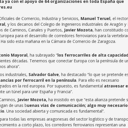
nta ya con el apoyo de 64 organizaciones en toda España que
res.eu
iciales de Comercio, Industria y Servicios,
Manuel Teruel
, el recto
ral
, y los decanos del Colegio de Ingenieros industriales de Aragón y
ros de Caminos, Canales y Puertos,
Javier Mozota
, han constituido 
a Europea para el desarrollo de corredores ferroviarios para la vertebra
uropa. Ha sido esta mañana en la Cámara de Comercio de Zarag
tonio Mayoral
, ha subrayado “
los ferrocarriles de alta capacida
guientes décadas. Tenemos que conectar Europa con la península de u
os ahora”.
s industriales,
Salvador Galve
, ha destacado “lo que se pretende e
ancías por ferrocarril en la península
. Para ello es necesario
egrados en la red europea. Por supuesto, es fundamental
atravesar e
te un túnel para unir España y Francia”.
 Caminos,
Javier Mozota,
ha insistido en que “esta alianza pretende 
ongan de unas b
uenas vías de comunicación; algo muy necesario
cio
. Una sociedad abierta y comunicada es fundamental”.
para todas las empresas aragonesas del sector logístico y de transpo
ecimiento a corto plazo, los corredores ferroviarios representan una