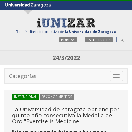
Boletín diario informativo de la
Universidad de Zaragoza
PDI/PAS
ESTUDIANTES
24/3/2022
Categorías
Toggle
navigati
INSTITUCIONAL
RECONOCIMIENTOS
La Universidad de Zaragoza obtiene por
quinto año consecutivo la Medalla de
Oro "Exercise is Medicine"
Este reconocimiento distingue a los campus