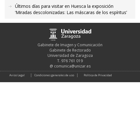
Últimos días para visitar en Huesca la exposición
‘Miradas descolonizadas: Las máscaras de los espíritus’
Gabinete de Imagen y Comunicación
Gabinete de Rectorado
Universidad de Zaragoza
T. 976 761 019
@
comunica@unizar.es
Aviso Legal
Condiciones generales de uso
Política de Privacidad