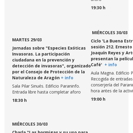
19:30 h
MIÉRCOLES 30/03
MARTES 29/03
Ciclo 'La Buena Estre
sesión 212. Ernesto 
Jornadas sobre "Especies Exóticas
Joaquín Reyes y Art
Invasoras. La participación
presentan la pelícu
ciudadana en la prevención y
Café'
+ info
detección de invasoras", organizado
por el Consejo de Protección de la
Aula Magna. Edificio P
Naturaleza de Aragón
+ info
Recogida de entradas
conserjería del Paran
Sala Pilar Sinués. Edificio Paraninfo.
hora antes de la activ
Entrada libre hasta completar aforo
19:00 h
18:30 h
MIÉRCOLES 30/03
Charla "Las hormigas y su uso para