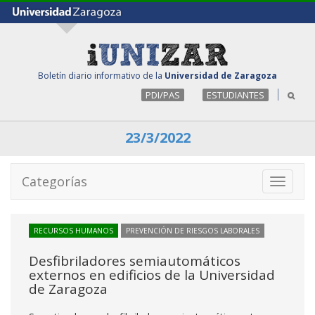
Boletín diario informativo de la
Universidad de Zaragoza
PDI/PAS
ESTUDIANTES
23/3/2022
Categorías
Toggle
navigati
RECURSOS HUMANOS
PREVENCIÓN DE RIESGOS LABORALES
Desfibriladores semiautomáticos
externos en edificios de la Universidad
de Zaragoza