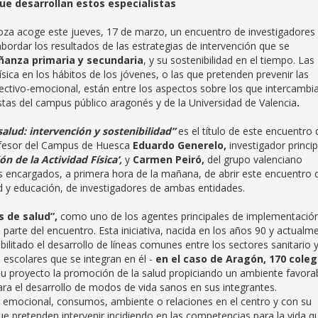
que desarrollan estos especialistas
oza acoge este jueves, 17 de marzo, un encuentro de investigadores
bordar los resultados de las estrategias de intervención que se
ñanza primaria y secundaria
, y su sostenibilidad en el tiempo. Las
sica en los hábitos de los jóvenes, o las que pretenden prevenir las
fectivo-emocional, están entre los aspectos sobre los que intercambi
istas del campus público aragonés y de la Universidad de Valencia
.
alud: intervención y sostenibilidad”
es el título de este encuentro
profesor del Campus de Huesca
Eduardo Generelo,
investigador princip
n de la Actividad Física’,
y
Carmen Peiró,
del grupo valenciano
s encargados, a primera hora de la mañana, de abrir este encuentro 
 y educación, de investigadores de ambas entidades.
 de salud”,
como uno de los agentes principales de implementació
parte del encuentro. Esta iniciativa, nacida en los años 90 y actualm
ilitado el desarrollo de líneas comunes entre los sectores sanitario 
s escolares que se integran en él -
en el caso de Aragón, 170 coleg
n su proyecto la promoción de la salud propiciando un ambiente favora
para el desarrollo de modos de vida sanos en sus integrantes.
lud emocional, consumos, ambiente o relaciones en el centro y con su
e pretenden intervenir incidiendo en las competencias para la vida qu