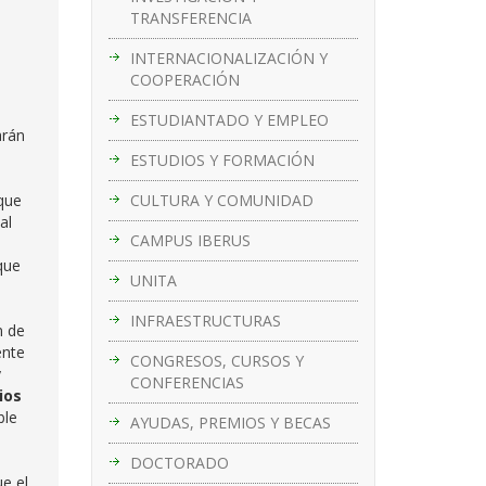
TRANSFERENCIA
INTERNACIONALIZACIÓN Y
COOPERACIÓN
ESTUDIANTADO Y EMPLEO
arán
ESTUDIOS Y FORMACIÓN
CULTURA Y COMUNIDAD
 que
al
CAMPUS IBERUS
que
UNITA
INFRAESTRUCTURAS
n de
ente
CONGRESOS, CURSOS Y
y
CONFERENCIAS
ios
ble
AYUDAS, PREMIOS Y BECAS
DOCTORADO
e el