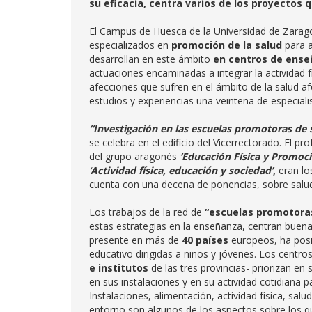
su eficacia, centra varios de los proyectos 
El Campus de Huesca de la Universidad de Zarag
especializados en
promoción de la salud
para a
desarrollan en este ámbito
en centros de ense
actuaciones encaminadas a integrar la actividad fí
afecciones que sufren en el ámbito de la salud a
estudios y experiencias una veintena de especial
“Investigación en las escuelas promotoras de s
se celebra en el edificio del Vicerrectorado. El 
del grupo aragonés
‘Educación Física y Promoció
‘
Actividad física, educación y sociedad’
,
eran lo
cuenta con una decena de ponencias, sobre salud
Los trabajos de la red de
“escuelas promotoras
estas estrategias en la enseñanza, centran buena 
presente en más de
40 países
europeos, ha posib
educativo dirigidas a niños y jóvenes. Los centro
e institutos
de las tres provincias- priorizan e
en sus instalaciones y en su actividad cotidiana 
Instalaciones, alimentación, actividad física, sa
entorno son algunos de los aspectos sobre los qu