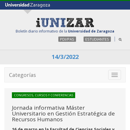
Boletín diario informativo de la
Universidad de Zaragoza
PDI/PAS
ESTUDIANTES
14/3/2022
Categorías
Toggle
navigati
CONGRESOS, CURSOS Y CONFERENCIAS
Jornada informativa Máster
Universitario en Gestión Estratégica de
Recursos Humanos
16 de marzo en la Facultad de Ciencias Sociales y