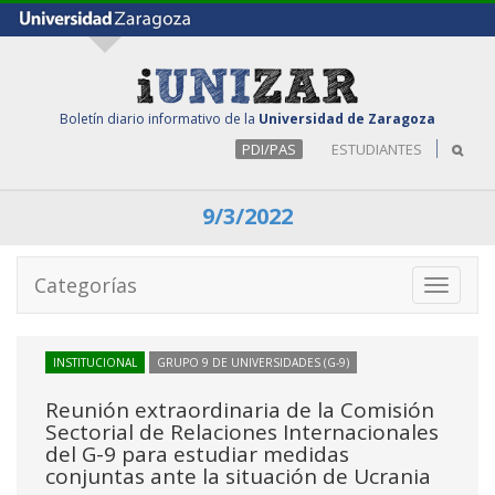
Boletín diario informativo de la
Universidad de Zaragoza
PDI/PAS
ESTUDIANTES
9/3/2022
Categorías
Toggle
navigati
INSTITUCIONAL
GRUPO 9 DE UNIVERSIDADES (G-9)
Reunión extraordinaria de la Comisión
Sectorial de Relaciones Internacionales
del G-9 para estudiar medidas
conjuntas ante la situación de Ucrania