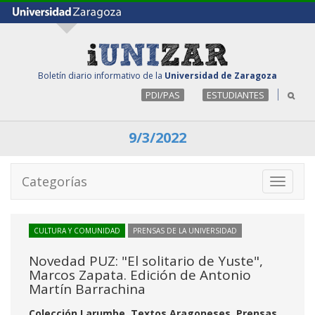
Boletín diario informativo de la
Universidad de Zaragoza
PDI/PAS
ESTUDIANTES
9/3/2022
Categorías
Toggle
navigati
CULTURA Y COMUNIDAD
PRENSAS DE LA UNIVERSIDAD
Novedad PUZ: "El solitario de Yuste",
Marcos Zapata. Edición de Antonio
Martín Barrachina
Colección Larumbe. Textos Aragoneses, Prensas