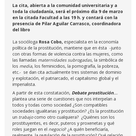
La cita, abierta a la comunidad universitaria y a
toda la ciudadanía, será el próximo día 9 de marzo
en la citada Facultad a las 19 h. y contará con la
presencia de Pilar Aguilar Carrasco, coordinadora
del libro
La socióloga
Rosa Cobo,
especialista en la economía
política de la prostitución, mantiene que en ésta -junto
con otras formas de violencia contra las mujeres, como
las llamadas
maternidades subrogadas
, la simbólica de
los
media
, los feminicidios, la pornografía, la pobreza,
etc.- se dan cita actualmente tres sistemas de dominio
y explotación, el patriarcado, el capitalismo global y el
imperialista.
A partir de esta constatación,
Debate prostitución
…
.
plantea una serie de cuestiones que nos interpelan a
todos y todas como sociedad ¿Son compatibles
sociedades igualitarias y prostitución? ¿Es la prostitución
un
trabajo
como otro cualquiera? ¿Quiénes son los
prostituyentes, es decir, puteros y proxenetas y qué
roles juegan en el
negocio
? ¿A quién beneficiaría,
realmente, la regulación de la prostitución? Qué relación