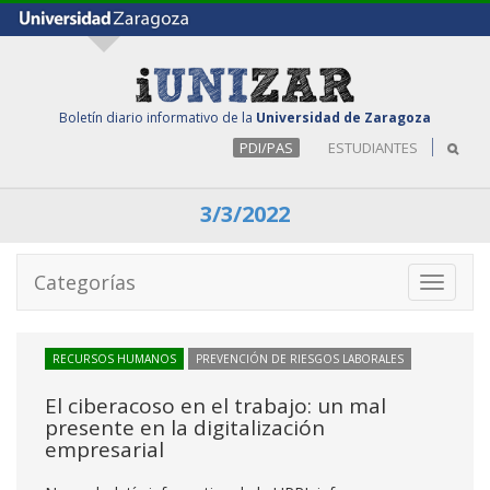
Boletín diario informativo de la
Universidad de Zaragoza
PDI/PAS
ESTUDIANTES
3/3/2022
Categorías
Toggle
navigati
RECURSOS HUMANOS
PREVENCIÓN DE RIESGOS LABORALES
El ciberacoso en el trabajo: un mal
presente en la digitalización
empresarial