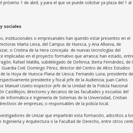
próximo 1 de abril, y para el que se puede solicitar ya plaza del 1 al
y sociales
 institucionales o empresariales han querido estar presentes en el
errectoras Marta Liesa, del Campus de Huesca, y Ana Allueva, de
ar, o Cristina de la Hera concejala de nuevas tecnologías del
e implicadas en el proyecto formativo que arranca; han estado, entr
ragón; Rafael Matilla, subdelegado de Defensa; Berta Fernández, de 
 Guardia Civil; Domingo Pérez, director del Centro de Altos Estudios
ca de la Hoya de Huesca-Plana de Uesca; Fernando Luna, presidente d
pectivamente presidente y fiscal jefe de la Audiencia; Juan Carlos
se Manuel Usieto inspector-jefe de la Unidad de la Policía Nacional
ión Castillejos; directores y decanos de las facultades y escuelas del
e Informática e Ingeniería de Sistemas de la Universidad, Cristian
rectivos de empresas; o responsables de la policía local.
estigadores de Unizar que impartirán esta formación, adscritos a lo
e Ingeniería y Arquitectura o la Facultad de Derecho, entre otros cent