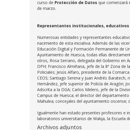
curso de
Protección de Datos
que comenzará el 
de marzo.
Representantes institucionales, educativos 
Numerosas entidades y representantes educativos,
nacimiento de esta iniciativa. Además de las vic
Educación Digital y Formación Permanente de Uniz
Ayuntamiento de Huesca, todas ellas directament
otros, Rosa Serrano, delegada del Gobierno en A
DPH; Francisco Almiñana, jefe de la 8ª Zona de la
Policiales; Jesús Alfaro, presidente de la Comar
CEOS; Santiago Serena y Juan Andrés Baratech, res
Hernández, jefe superior de Policía de Aragón; Jo
Adscrita a la DGA; Carlos Melero, jefe de la Divis
Campus de Huesca; el director del departamento d
Mahulea; concejales del ayuntamiento oscense; di
Igualmente han estado presentes profesores e inv
laboratorios universitarios de Walqa, la Escuela d
Archivos adjuntos