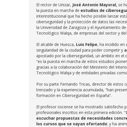
El rector de Unizar,
José Antonio Mayoral,
se ha
la puesta en marcha de
estudios de cibersegu
interinstitucional que ha hecho posible lanzar es
ciberseguridad y la protección de datos las nec
la Universidad de Zaragoza y el Ayuntamiento de
Tecnológico Walqa, de empresas del sector y del 
El alcalde de Huesca,
Luis Felipe
, ha incidido en
singularidad de la ciudad para poder competir y
a
apostado por la ciberseguridad, un ámbito en el 
“es la puesta en marcha de estos estudios pion
gracias a la colaboración del Ministerio del Inte
Tecnológico Walqa y de entidades privadas como
Por su parte Fernando Tricas, director de estos 
trenzado y la experiencia acumulada, “han present
formación en Ciberseguridad en España”.
El profesor oscense se ha mostrado satisfecho po
profesionales inscritos en esta primera edición.
escuchar propuestas de necesidades concre
los cursos que se vayan ofertando
; y ha anim