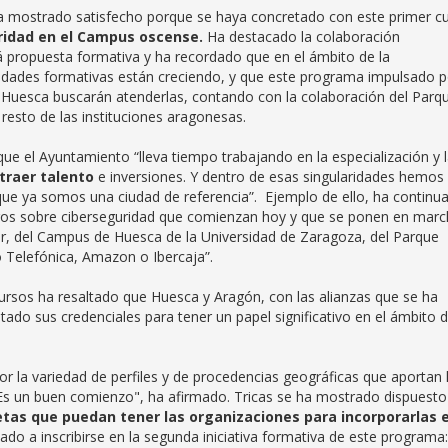
 mostrado satisfecho porque se haya concretado con este primer c
ridad en el Campus oscense.
Ha destacado la colaboración
tá propuesta formativa y ha recordado que en el ámbito de la
esidades formativas están creciendo, y que este programa impulsado p
 Huesca buscarán atenderlas, contando con la colaboración del Parq
resto de las instituciones aragonesas.
 que el Ayuntamiento “lleva tiempo trabajando en la especialización y 
traer talento
e inversiones. Y dentro de esas singularidades hemos
que ya somos una ciudad de referencia”. Ejemplo de ello, ha continu
eros sobre ciberseguridad que comienzan hoy y que se ponen en mar
rior, del Campus de Huesca de la Universidad de Zaragoza, del Parque
 Telefónica, Amazon o Ibercaja”.
cursos ha resaltado que Huesca y Aragón, con las alianzas que se ha
ado sus credenciales para tener un papel significativo en el ámbito d
r la variedad de perfiles y de procedencias geográficas que aportan 
 "Es un buen comienzo", ha afirmado. Tricas se ha mostrado dispuesto
tas que puedan tener las organizaciones para incorporarlas 
ado a inscribirse en la segunda iniciativa formativa de este programa: