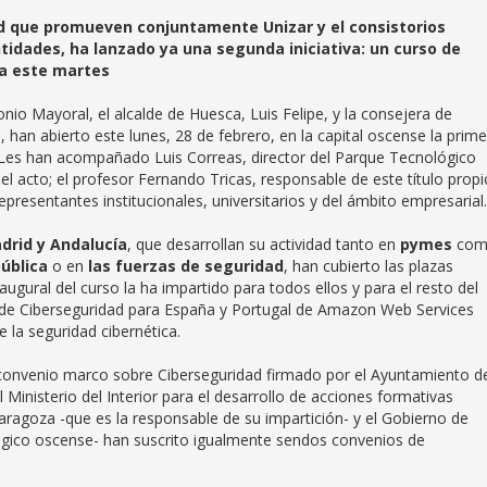
d que promueven conjuntamente Unizar y el consistorios
ntidades, ha lanzado ya una segunda iniciativa: un curso de
ca este martes
nio Mayoral, el alcalde de Huesca, Luis Felipe, y la consejera de
an abierto este lunes, 28 de febrero, en la capital oscense la prime
es han acompañado Luis Correas, director del Parque Tecnológico
el acto; el profesor Fernando Tricas, responsable de este título prop
representantes institucionales, universitarios y del ámbito empresarial.
drid y Andalucía
, que desarrollan su actividad tanto en
pymes
com
ública
o en
las fuerzas de seguridad
, han cubierto las plazas
augural del curso la ha impartido para todos ellos y para el resto del
e de Ciberseguridad para España y Portugal de Amazon Web Services
 la seguridad cibernética.
l convenio marco sobre Ciberseguridad firmado por el Ayuntamiento d
 Ministerio del Interior para el desarrollo de acciones formativas
aragoza -que es la responsable de su impartición- y el Gobierno de
gico oscense- han suscrito igualmente sendos convenios de