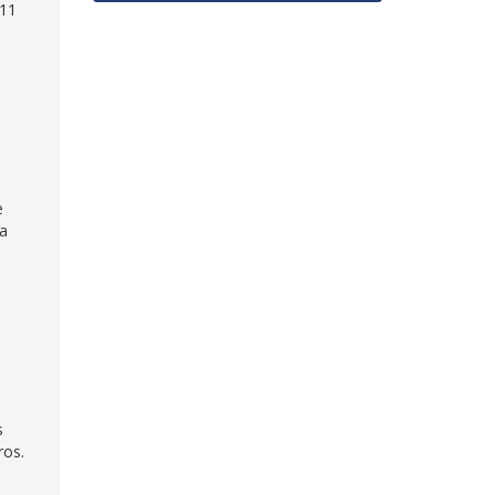
 11
e
la
e
s
ros.