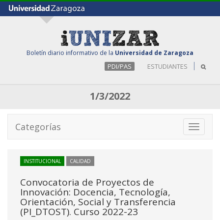
Boletín diario informativo de la
Universidad de Zaragoza
PDI/PAS
ESTUDIANTES
1/3/2022
Categorías
Toggle
navigati
INSTITUCIONAL
CALIDAD
Convocatoria de Proyectos de
Innovación: Docencia, Tecnología,
Orientación, Social y Transferencia
(PI_DTOST). Curso 2022-23