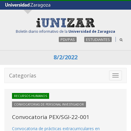
Boletín diario informativo de la
Universidad de Zaragoza
PDI/PAS
ESTUDIANTES
8/2/2022
Categorías
Toggle
navigati
RECURSOS HUMANOS
CONVOCATORIAS DE PERSONAL INVESTIGADOR
Convocatoria PEX/SGI-22-001
Convocatoria de prácticas extracurriculares en