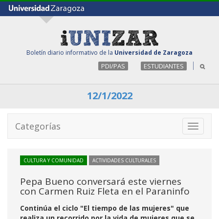
Boletín diario informativo de la
Universidad de Zaragoza
PDI/PAS
ESTUDIANTES
12/1/2022
Categorías
Toggle
navigati
CULTURA Y COMUNIDAD
ACTIVIDADES CULTURALES
Pepa Bueno conversará este viernes
con Carmen Ruiz Fleta en el Paraninfo
Continúa el ciclo "El tiempo de las mujeres" que
realiza un recorrido por la vida de mujeres que se