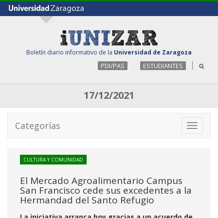
Boletín diario informativo de la
Universidad de Zaragoza
PDI/PAS
ESTUDIANTES
17/12/2021
Categorías
Toggle
navigati
CULTURA Y COMUNIDAD
El Mercado Agroalimentario Campus
San Francisco cede sus excedentes a la
Hermandad del Santo Refugio
La iniciativa arranca hoy gracias a un acuerdo de