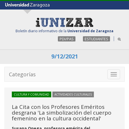
Boletín diario informativo de la
Universidad de Zaragoza
PDI/PAS
ESTUDIANTES
9/12/2021
Categorías
Toggle
navigati
CULTURA Y COMUNIDAD
ACTIVIDADES CULTURALES
La Cita con los Profesores Eméritos
desgrana 'La simbolización del cuerpo
femenino en la cultura occidental'
Susana Onega, profesora emérita del