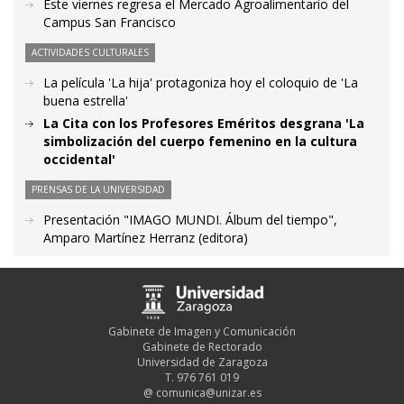
Este viernes regresa el Mercado Agroalimentario del
Campus San Francisco
ACTIVIDADES CULTURALES
La película 'La hija' protagoniza hoy el coloquio de 'La
buena estrella'
La Cita con los Profesores Eméritos desgrana 'La
simbolización del cuerpo femenino en la cultura
occidental'
PRENSAS DE LA UNIVERSIDAD
Presentación "IMAGO MUNDI. Álbum del tiempo",
Amparo Martínez Herranz (editora)
Gabinete de Imagen y Comunicación
Gabinete de Rectorado
Universidad de Zaragoza
T. 976 761 019
@
comunica@unizar.es