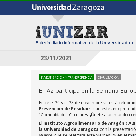
Boletín diario informativo de la
Universidad de
23/11/2021
INVESTIGACIÓN Y TRANSFERENCIA
DIVULGACIÓN
El IA2 participa en la Semana Euro
Entre el 20 y el 28 de noviembre se está celebra
Prevención de Residuos
, que este año pretend
"Comunidades Circulares: ¡Únete a un mundo con
El
Instituto Agroalimentario de Aragón (IA2
la Universidad de Zaragoza
con la presentaci
Waste
, que se realizará este viernes 26 en el 