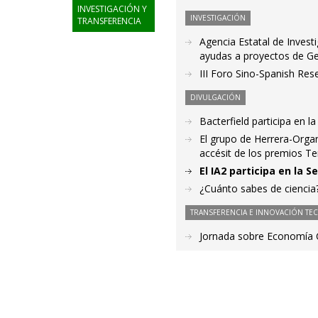
INVESTIGACIÓN Y
INVESTIGACIÓN
TRANSFERENCIA
Agencia Estatal de Invest
ayudas a proyectos de G
III Foro Sino-Spanish Re
DIVULGACIÓN
Bacterfield participa en l
El grupo de Herrera-Organ
accésit de los premios Te
El IA2 participa en la
¿Cuánto sabes de ciencia
TRANSFERENCIA E INNOVACIÓN TE
Jornada sobre Economía Ci