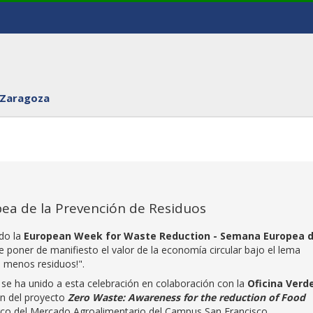
 Zaragoza
pea de la Prevención de Residuos
ndo la
European Week for Waste Reduction - Semana Europea d
e poner de manifiesto el valor de la economía circular bajo el lema
 menos residuos!".
)
se ha unido a esta celebración en colaboración con la
Oficina Verd
ón del proyecto
Zero Waste: Awareness for the reduction of Food
marco del Mercado Agroalimentario del Campus San Francisco.