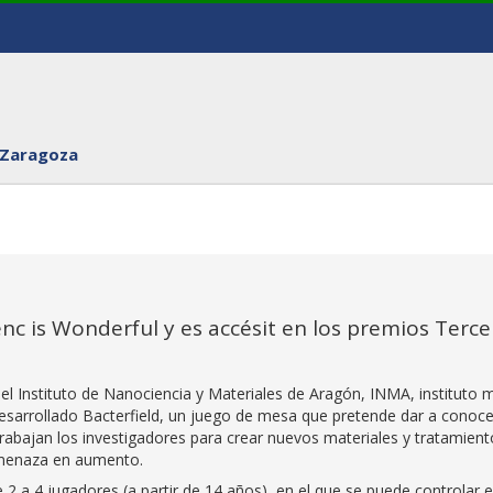
 Zaragoza
ienc is Wonderful y es accésit en los premios Terce
del Instituto de Nanociencia y Materiales de Aragón, INMA, instituto 
desarrollado Bacterfield, un juego de mesa que pretende dar a conoce
abajan los investigadores para crear nuevos materiales y tratamient
 amenaza en aumento.
 2 a 4 jugadores (a partir de 14 años), en el que se puede controlar e