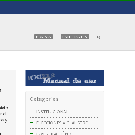
PDI/PAS
ESTUDIANTES
r
Categorías
mixto
INSTITUCIONAL
r el
os y
ELECCIONES A CLAUSTRO
INVESTIGACIÓN Y
l