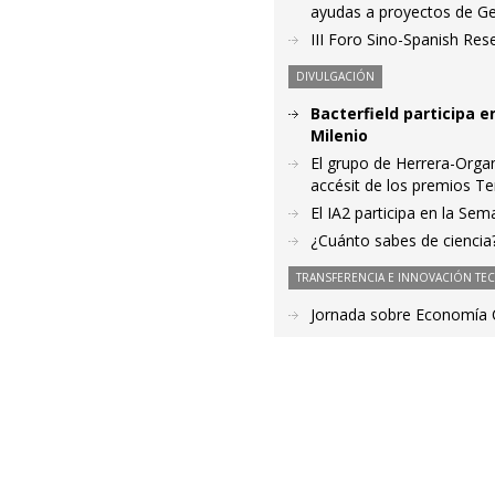
ayudas a proyectos de G
III Foro Sino-Spanish Re
DIVULGACIÓN
Bacterfield participa e
Milenio
El grupo de Herrera-Organ
accésit de los premios Te
El IA2 participa en la Se
¿Cuánto sabes de ciencia
TRANSFERENCIA E INNOVACIÓN TE
Jornada sobre Economía Ci