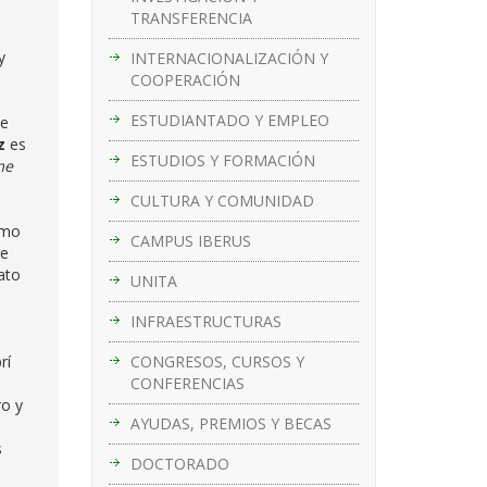
TRANSFERENCIA
y
INTERNACIONALIZACIÓN Y
COOPERACIÓN
ESTUDIANTADO Y EMPLEO
de
z
es
ESTUDIOS Y FORMACIÓN
me
CULTURA Y COMUNIDAD
ómo
CAMPUS IBERUS
de
nato
UNITA
INFRAESTRUCTURAS
CONGRESOS, CURSOS Y
rí
CONFERENCIAS
ro y
AYUDAS, PREMIOS Y BECAS
s
DOCTORADO