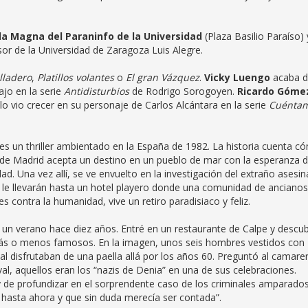
ula Magna del Paraninfo de la Universidad
(Plaza Basilio Paraíso) 
sor de la Universidad de Zaragoza Luis Alegre.
lladero
,
Platillos volantes
o
El gran Vázquez
.
Vicky Luengo
acaba 
ajo en la serie
Antidisturbios
de Rodrigo Sorogoyen.
Ricardo Góme
o vio crecer en su personaje de Carlos Alcántara en la serie
Cuénta
es un thriller ambientado en la España de 1982. La historia cuenta c
s de Madrid acepta un destino en un pueblo de mar con la esperanza 
dad. Una vez allí, se ve envuelto en la investigación del extraño asesi
as le llevarán hasta un hotel playero donde una comunidad de ancianos
contra la humanidad, vive un retiro paradisiaco y feliz.
 un verano hace diez años. Entré en un restaurante de Calpe y descub
 más o menos famosos. En la imagen, unos seis hombres vestidos con
 disfrutaban de una paella allá por los años 60. Preguntó al camare
l, aquellos eran los “nazis de Denia” en una de sus celebraciones.
y de profundizar en el sorprendente caso de los criminales amparado
 hasta ahora y que sin duda merecía ser contada”.